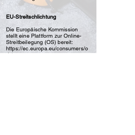
EU-Streitschlichtung
Die Europäische Kommission
stellt eine Plattform zur Online-
Streitbeilegung (OS) bereit:
https://ec.europa.eu/consumers/o
dr/.
Unsere E-Mail-Adresse finden Sie
oben im Impressum.
Verbraucherstreitbeilegung/Univer
salschlichtungsstelle
Wir sind nicht bereit oder
verpflichtet, an
Streitbeilegungsverfahren vor
einer
Verbraucherschlichtungsstelle